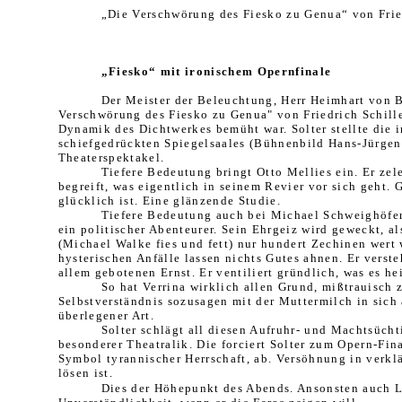
„Die Verschwörung des Fiesko zu Genua“ von Fried
„Fiesko“ mit ironischem Opernfinale
Der Meister der Beleuchtung, Herr Heimhart von Bü
Verschwörung des Fiesko zu Genua" von Friedrich Schill
Dynamik des Dichtwerkes bemüht war. Solter stellte die 
schiefgedrückten Spiegelsaales (Bühnenbild Hans-Jürgen 
Theaterspektakel.
Tiefere Bedeutung bringt Otto Mellies ein. Er zel
begreift, was eigentlich in seinem Revier vor sich geht.
glücklich ist. Eine glänzende Studie.
Tiefere Bedeutung auch bei Michael Schweighöfer. 
ein politischer Abenteurer. Sein Ehrgeiz wird geweckt, a
(Michael Walke fies und fett) nur hundert Zechinen wert w
hysterischen Anfälle lassen nichts Gutes ahnen. Er verst
allem gebotenen Ernst. Er ventiliert gründlich, was es hei
So hat Verrina wirklich allen Grund, mißtrauisch 
Selbstverständnis sozusagen mit der Muttermilch in sich 
überlegener Art.
Solter schlägt all diesen Aufruhr- und Machtsüch
besonderer Theatralik. Die forciert Solter zum Opern-Final
Symbol tyrannischer Herrschaft, ab. Versöhnung in verklä
lösen ist.
Dies der Höhepunkt des Abends. Ansonsten auch Leer