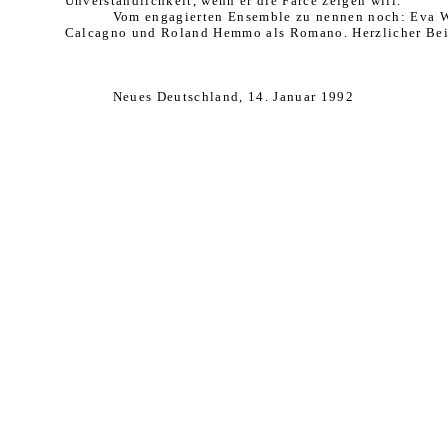
Unverständlichkeit, wenn er die Farce zeigen will.
Vom engagierten Ensemble zu nennen noch: Eva We
Calcagno und Roland Hemmo als Romano. Herzlicher Beif
Neues Deutschland, 14. Januar 1992