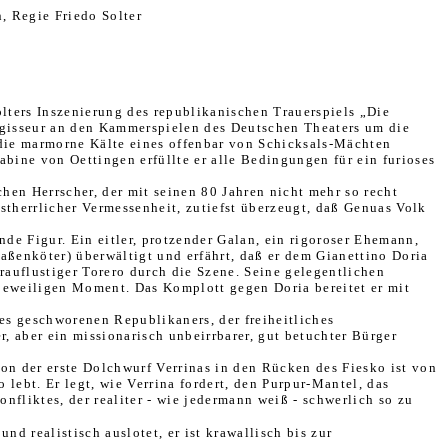
, Regie Friedo Solter
olters Inszenierung des republikanischen Trauerspiels „Die
egisseur an den Kammerspielen des Deutschen Theaters um die
 die marmorne Kälte eines offenbar von Schicksals-Mächten
ine von Oettingen erfüllte er alle Bedingungen für ein furioses
hen Herrscher, der mit seinen 80 Jahren nicht mehr so recht
bstherrlicher Vermessenheit, zutiefst überzeugt, daß Genuas Volk
nde Figur. Ein eitler, protzender Galan, ein rigoroser Ehemann,
raßenköter) überwältigt und erfährt, daß er dem Gianettino Doria
 rauflustiger Torero durch die Szene. Seine gelegentlichen
m jeweiligen Moment. Das Komplott gegen Doria bereitet er mit
nes geschworenen Republikaners, der freiheitliches
, aber ein missionarisch unbeirrbarer, gut betuchter Bürger
on der erste Dolchwurf Verrinas in den Rücken des Fiesko ist von
o lebt. Er legt, wie Verrina fordert, den Purpur-Mantel, das
nfliktes, der realiter - wie jedermann weiß - schwerlich so zu
d realistisch auslotet, er ist krawallisch bis zur