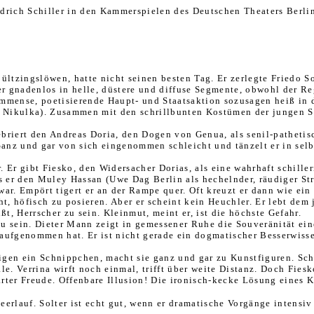
rich Schiller in den Kammerspielen des Deutschen Theaters Berlin
ltzingslöwen, hatte nicht seinen besten Tag. Er zerlegte Friedo S
er gnadenlos in helle, düstere und diffuse Segmente, obwohl der R
immense, poetisierende Haupt- und Staatsaktion sozusagen heiß in
Nikulka). Zusammen mit den schrillbunten Kostümen der jungen Sab
ebriert den Andreas Doria, den Dogen von Genua, als senil-pathetisc
 Ganz und gar von sich eingenommen schleicht und tänzelt er in sel
Er gibt Fiesko, den Widersacher Dorias, als eine wahrhaft schiller
ls er den Muley Hassan (Uwe Dag Berlin als hechelnder, räudiger St
ar. Empört tigert er an der Rampe quer. Oft kreuzt er dann wie ein
eht, höfisch zu posieren. Aber er scheint kein Heuchler. Er lebt de
ßt, Herrscher zu sein. Kleinmut, meint er, ist die höchste Gefahr.
zu sein. Dieter Mann zeigt in gemessener Ruhe die Souveränität ei
aufgenommen hat. Er ist nicht gerade ein dogmatischer Besserwisser
tigen ein Schnippchen, macht sie ganz und gar zu Kunstfiguren. Sch
e. Verrina wirft noch einmal, trifft über weite Distanz. Doch Fiesk
rter Freude. Offenbare Illusion! Die ironisch-kecke Lösung eines Ko
lauf. Solter ist echt gut, wenn er dramatische Vorgänge intensiv un