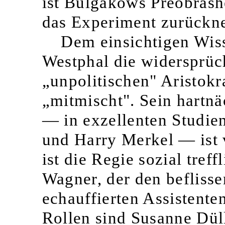
ist Bulgakows Preobrashe
das Experiment zurückn
Dem einsichtigen Wiss
Westphal die widersprüc
„unpolitischen" Aristok
„mitmischt". Sein hartn
— in exzellenten Studie
und Harry Merkel — ist v
ist die Regie sozial tref
Wagner, der den befliss
echauffierten Assistente
Rollen sind Susanne Dü