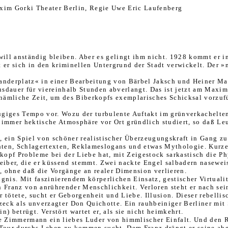
xim Gorki Theater Berlin, Regie Uwe Eric Laufenberg
ill anständig blei­ben. Aber es gelingt ihm nicht. 1928 kommt er 
t er sich in den kriminellen Untergrund der Stadt verwickelt. Der 
nderplatz« in einer Bear­beitung von Bärbel Jaksch und Heiner Ma
auer für viereinhalb Stun­den abverlangt. Das ist jetzt am Maxim 
ämliche Zeit, um des Biberkopfs exemplarisches Schicksal vorzufüh
zügiges Tempo vor. Wozu der turbulente Auftakt im grünverkachelt
 im­mer hektische Atmosphäre vor Ort gründlich studiert, so daß Leu
 ein Spiel von schöner reali­stischer Überzeugungskraft in Gang z
hten, Schlagertexten, Reklameslogans und etwas Mythologie. Kurze
opf Pro­bleme bei der Liebe hat, mit Zeigestock sarkastisch die Phy
Weiber, die er küssend stemmt. Zwei nackte Engel sal­badern nasewe
t, ohne daß die Vor­gänge an realer Dimension verlieren.
nis. Mit faszinierendem körperlichen Einsatz, gestischer Virtuali­t
n Franz von anrührender Menschlichkeit. Verloren steht er nach sei
r tötete, sucht er Geborgenheit und Liebe. Illusion. Dieser rebelli
eck als unverzagter Don Quichotte. Ein rauhbeiniger Berliner mit 
) betrügt. Verstört wartet er, als sie nicht heimkehrt.
ne Zimmermann ein liebes Lu­der von himmlischer Einfalt. Und den R
 Tour durchs Leben zu kommen sucht. Dem Franz drängt er seine abge