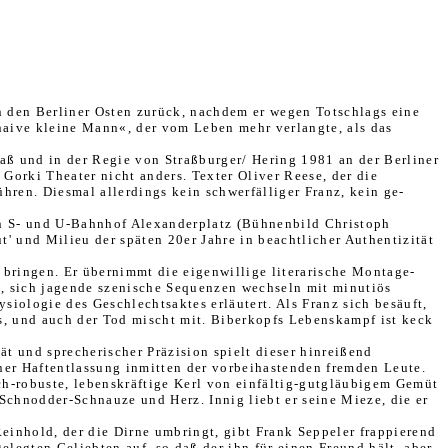
in den Berliner Osten zurück, nachdem er wegen Totschlags eine
»naive kleine Mann«, der vom Leben mehr verlangte, als das
aß und in der Regie von Straßburger/ Hering 1981 an der Berliner
Gorki Theater nicht anders. Texter Oliver Reese, der die
ren. Diesmal aller­dings kein schwerfälliger Franz, kein ge­
en S- und U-Bahnhof Alexanderplatz (Büh­nenbild Christoph
t' und Mi­lieu der späten 20er Jahre in beachtlicher Authentizität
u bringen. Er übernimmt die eigenwillige literarische Montage-
, sich ja­gende szenische Sequenzen wechseln mit minutiös
siologie des Ge­schlechtsaktes erläutert. Als Franz sich besäuft,
is, und auch der Tod mischt mit. Biberkopfs Lebenskampf ist keck
ät und sprecherischer Präzision spielt dieser hinreißend
ner Haftentlas­sung inmitten der vorbeihastenden frem­den Leute.
sch-robuste, lebenskräftige Kerl von einfältig-gutgläubigem Gemüt
Schnodder-Schnauze und Herz. Innig liebt er seine Mieze, die er
einhold, der die Dirne umbringt, gibt Frank Seppeler frappierend
­legten Geliebten auf, so daß der ihn für einen Freund hält, aber