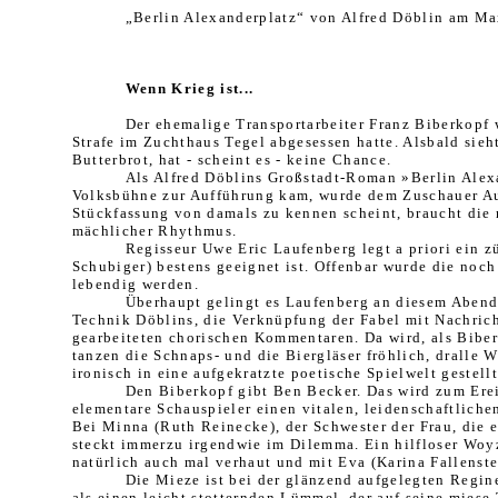
„Berlin Alexanderplatz“ von Alfred Döblin am Ma
Wenn Krieg ist...
Der ehemalige Transportarbeiter Franz Biberkopf w
Strafe im Zuchthaus Tegel abgesessen hatte. Alsbald sieh
Butterbrot, hat - scheint es - keine Chance.
Als Alfred Döblins Großstadt-Roman »Berlin Alexa
Volksbühne zur Aufführung kam, wurde dem Zu­schauer Ausd
Stückfassung von damals zu kennen scheint, braucht die n
mächlicher Rhythmus.
Regisseur Uwe Eric Laufenberg legt a priori ein 
Schubiger) bestens ge­eignet ist. Offenbar wurde die noch
lebendig werden.
Überhaupt gelingt es Laufenberg an die­sem Abend,
Technik Döblins, die Verknüpfung der Fabel mit Nach­ric
gearbeiteten chorischen Kom­mentaren. Da wird, als Biberk
tanzen die Schnaps- und die Biergläser fröhlich, dralle 
ironisch in eine aufgekratzte poeti­sche Spielwelt gestell
Den Biberkopf gibt Ben Becker. Das wird zum Ereig
elementare Schau­spieler einen vitalen, leidenschaftliche
Bei Minna (Ruth Reinecke), der Schwester der Frau, die e
steckt immerzu irgendwie im Dilemma. Ein hilfloser Woyz
natürlich auch mal verhaut und mit Eva (Karina Fallenstein
Die Mieze ist bei der glänzend aufge­legten Regi
als einen leicht stotternden Lümmel, der auf seine miese