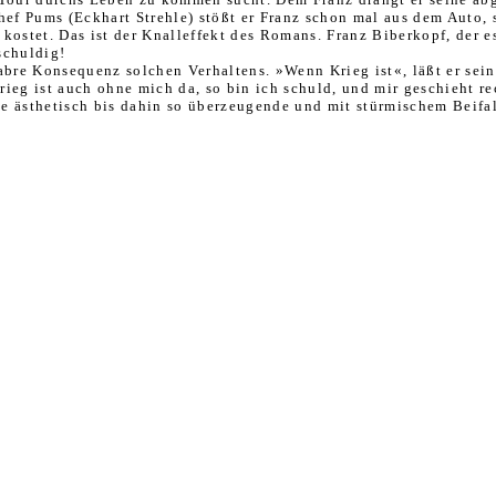
hef Pums (Eckhart Strehle) stößt er Franz schon mal aus dem Auto, 
kostet. Das ist der Knalleffekt des Romans. Franz Biberkopf, der es
schuldig!
abre Konsequenz solchen Verhaltens. »Wenn Krieg ist«, läßt er sein
rieg ist auch ohne mich da, so bin ich schuld, und mir geschieht re
 die ästhetisch bis dahin so überzeugende und mit stürmischem Bei­