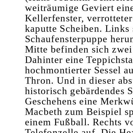
weiträumige Geviert ein
Kellerfenster, verrottet
kaputte Scheiben. Links 
Schaufensterpuppe herum
Mitte befinden sich zwei
Dahinter eine Teppichst
hochmontierter Sessel a
Thron.
Und in dieser abs
historisch gebärdendes S
Geschehens eine Merkwür
Macbeth zum Beispiel sp
einem Fußball. Rechts vo
Telefonzelle auf. Die He