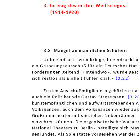
3. Im Sog des ersten Weltkrieges
(1914-1920)
3.3
Mangel an männlichen Schülern
Unbeeindruckt vom Kriege, beeindruckt a
ein Gründungsausschuß für ein Deutsches Natio
Forderungen geltend. «Irgendwo», wurde gesc
sich restlos als
Einheit
fühlen
darf.»
(3.22)
Zu den Ausschußmitgliedern gehörten u.a
auch ein Politiker wie Gustav Stresemann.
(3.2
kunstempfänglichen und aufwärtsstrebenden Arb
Volksganzen, auch dem Volksganzen wieder zug
Großraumtheater mit speziellen Nebenräumen für
verzehren können. Die organisatorische Vorber
National-Theaters zu Berlin» beteiligte sich M
gegründet. Als Spielstätte vorgesehen war der