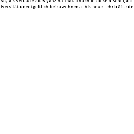
 so, als verlaufe alles ganz normal. «Auch in diesem Schuljah
iversität unentgeltlich beizuwohnen.» Als neue Lehrkräfte de