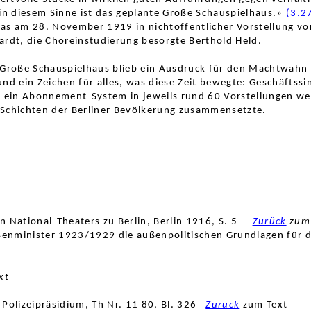
 in diesem Sinne ist das geplante Große Schauspielhaus.»
(3.2
s am 28. November 1919 in nichtöffentlicher Vorstellung vor
ardt, die Choreinstudierung besorgte Berthold Held.
 Große Schauspielhaus blieb ein Ausdruck für den Machtwahn de
nd ein Zeichen für alles, was diese Zeit bewegte: Geschäftssi
ein Abonnement-System in jeweils rund 60 Vorstellungen wes
 Schichten der Berliner Bevölkerung zusammensetzte.
n National-Thea
ters zu Berlin, Berlin 1916, S. 5
Zurück
zum 
ßenminister
1923/1929 die außenpoliti
schen Grundlagen für 
xt
, Polizeipräsidium, Th
Nr. 11 80, Bl. 326
Zurück
zum Text