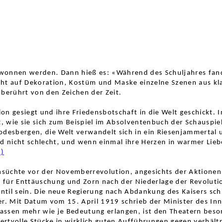
ewonnen werden. Dann hieß es: «Während des Schuljahres fan
icht auf Dekoration, Kostüm und Maske einzelne Szenen aus 
nberührt von den Zeichen der Zeit.
on gesiegt und ihre Friedensbotschaft in die Welt geschickt. 
 wie sie sich zum Beispiel im Absolventenbuch der Schauspiel
odesbergen, die Welt verwandelt sich in ein Riesenjammertal 
 nicht schlecht, und wenn einmal ihre Herzen in warmer Lie
6)
nsüchte vor der Novemberrevolution, angesichts der Aktione
 für Enttäuschung und Zorn nach der Niederlage der Revoluti
til sein. Die neue Regierung nach Abdankung des Kaisers sch
 Mit Datum vom 15. April 1919 schrieb der Minister des Inne
Massen mehr wie je Bedeutung erlangen, ist den Theatern bes
 wertvolle Stücke in wirklich guten Aufführungen gegen verhäl