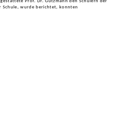
r gestattete Prof. Dr. Gutzmann den Schülern der
r Schule, wurde berichtet, konnten