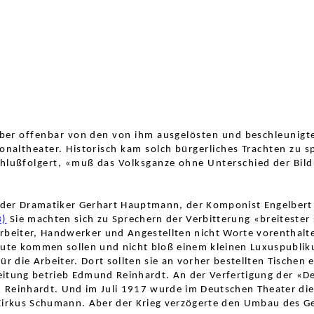
ber of
fenbar von den von ihm ausgelösten und beschleunigten
naltheater. Historisch kam solch bürgerliches
Trachten zu s
hlußfolgert, «muß das Volksganze oh
ne Unterschied der Bild
 der Dramatiker Gerhart Hauptmann, der
Komponist Engelbert
3)
Sie machten sich zu Sprechern der Verbitterung «breitester
eiter, Handwerker und Angestellten nicht Worte vorenthalten
ute kommen sollen und nicht bloß einem kleinen Luxuspubli
 die Arbeiter. Dort sollten sie an vorher bestellten Tischen 
eitung betrieb Edmund Reinhardt. An der Verfertigung der «D
ax Reinhardt. Und im Juli 1917 wurde im Deutschen Theater di
 Zirkus Schumann. Aber der Krieg verzögerte den Umbau des G