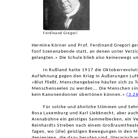
Ferdinand Gregori
Hermine Körner und Prof. Ferdinand Gregori g
fünf Szenenabende statt, an denen unter Verz
gelangten.» Die Schule blieb also keineswegs u
In Rußland hatte 1917 die Oktoberrevoluti
Auflehnung gegen den Krieg in Äußerungen Luft,
«Blut fließt, Menschengebeine häufen sich zu T
Menschenseelen zu werden... Die Menschen sind
kein Kanonendonner übertönen können.»
(3.2
Für solche und ähnliche Stimmen und Seh
Rosa Luxemburg und Karl Liebknecht, aber auch
Arenabühne ein geistiges Sammelbecken, ein Ven
Reinhardts Streben nach einem Großraumtheater.
Tagen, wo (die) geistigen Bewegungen in den 
denjenigen, die dazu berufen sind, literarisch