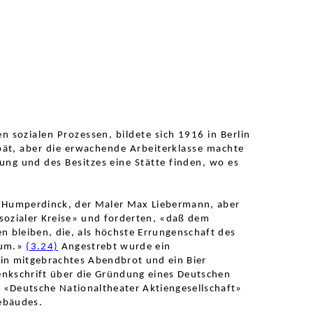
 sozialen Prozessen, bildete sich 1916 in Berlin
pät, aber die erwachende Arbeiter
klasse machte
ung und des Besitzes eine Stätte finden, wo es
 Humperdinck, der Maler Max Liebermann, aber
 sozialer Kreise» und forderten, «daß dem
 bleiben, die, als höchste Errungenschaft des
kum.»
(3.24)
Angestrebt wurde ein
ein mitgebrachtes Abendbrot und ein Bier
enkschrift über die Gründung eines Deutschen
e «Deutsche Nationaltheater Aktiengesellschaft»
ebäudes.