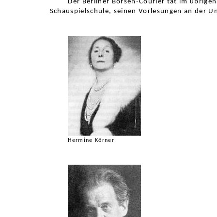
Der Berliner Börsen-Courier tat im übrigen
Schauspielschule, seinen Vorlesungen an der Un
Hermine Körner