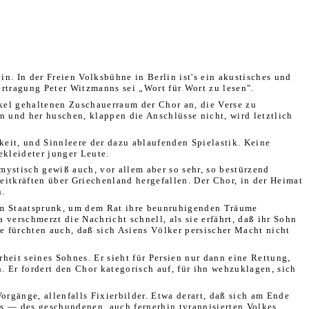
in. In der Freien Volksbühne in Berlin ist's ein akustisches und
rtragung Peter Witzmanns sei „Wort für Wort zu lesen".
el gehaltenen Zuschauerraum der Chor an, die Verse zu
 und her huschen, klappen die Anschlüsse nicht, wird letztlich
eit, und Sinnleere der dazu ablaufenden Spielastik. Keine
ekleideter junger Leute.
mystisch gewiß auch, vor allem aber so sehr, so bestürzend
eitkräften über Griechenland hergefallen. Der Chor, in der Heimat
n.
t im Staatsprunk, um dem Rat ihre beunruhigenden Träume
 verschmerzt die Nachricht schnell, als sie erfährt, daß ihr Sohn
e fürchten auch, daß sich Asiens Völker persischer Macht nicht
heit seines Sohnes. Er sieht für Persien nur dann eine Rettung,
n. Er fordert den Chor kategorisch auf, für ihn wehzuklagen, sich
orgänge, allenfalls Fixierbilder. Etwa derart, daß sich am Ende
s — des geschundenen, auch fernerhin tyrannisierten Volkes.