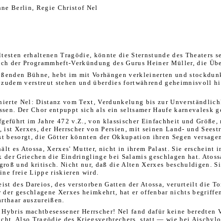
hne Berlin, Regie Christof Nel
testen erhaltenen Tragödie, könnte die Sternstunde des Theaters se
isch der Programmheft-Verkündung des Gurus Heiner Müller, die Übe
ßenden Bühne, hebt im mit Vorhängen verkleinerten und stockdunk
 zudem verstreut stehen und überdies fortwährend geheimnisvoll hin
ierte Nel: Distanz vom Text, Verdunkelung bis zur Unverständlichk
sen. Der Chor entpuppt sich als ein seltsamer Haufe karnevalesk g
fgeführt im Jahre 472 v.Z., von klassischer Einfachheit und Größe, 
ist Xerxes, der Herrscher von Persien, mit seinen Land- und Seestr
st besorgt, die Götter könnten der Okkupation ihren Segen versage
lt es Atossa, Xerxes' Mutter, nicht in ihrem Palast. Sie erschein
 der Griechen die Eindringlinge bei Salamis geschlagen hat. Atossa
oß und kritisch. Nicht nur, daß die Alten Xerxes beschuldigen. Si
ne freie Lippe riskieren wird.
t des Dareios, des verstorben Gatten der Atossa, verurteilt die Tor
r der geschlagene Xerxes heimkehrt, hat er offenbar nichts begriffe
arthaar auszureißen.
 Hybris machtbesessener Herrscher! Nel fand dafür keine beredten V
t. Also Tragödie des Kriegsverbrechers, statt — wie bei Aischylo