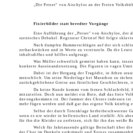
„Die Perser“ von Aischylos an der Freien Volksbü
Fixierbilder statt beredter Vorgänge
Eine Aufführung der „Perser" von Aischylos, der äl
szenisches Debakel. Regisseur Christof Nel folgte sklav
Nach dumpfen Hammerschlägen auf der sich schlie
zerhackstücken und in Worte zu vereinzeln. Da die Leute
inhaltsdiffus und hilflos aufgesagt.
Was Müller schwerlich gemeint haben kann, inszen
konkrete Auseinandersetzung. Die Figuren in vagen Umris
Dabei ist der Hergang der Tragödie, in Athen urau
menschlich. Um seine Niederlage bei Marathon zu rächen, 
zurückgebliebene Greise aus fürstlichen Geschlechtern, i
Da keine Kunde kommt vom fernen Schlachtfeld, hä
mitzuteilen. Doch nun meldet ein Bote, daß das freie Volk
davongekommen ist. Der Jammer des Chores indessen ist gr
mehr fügen werden und daß gar das eigene Volk künftig ei
Selbst der durch Totenklage herbeibeschworene Geis
wenn es nie wieder in hellenisches Land einfällt. Als abe
für ihn die Kleider zu zerfetzen, sich für ihn das weiße B
Welch für Jahrtausende gültige Botschaft über die
der Chor im Dunkeln verkrümelt und Xerxes zusammenbrich