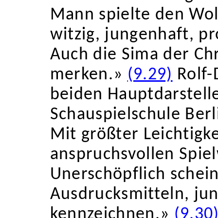
Mann
spielte den Wo
witzig, jun
genhaft, pr
Auch die Sima
der Ch
merken.»
(9.29)
Rolf-
beiden Hauptdarstell
Schauspielschule Berl
Mit größter Leichtigk
anspruchsvollen Spiel
Unerschöpflich schein
Ausdrucks
mitteln, j
kennzeichnen.»
(9.30